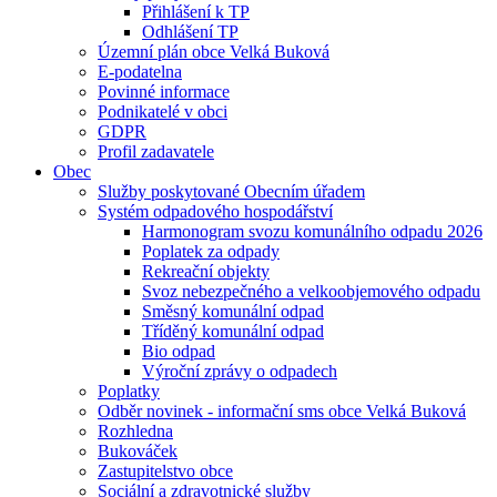
Přihlášení k TP
Odhlášení TP
Územní plán obce Velká Buková
E-podatelna
Povinné informace
Podnikatelé v obci
GDPR
Profil zadavatele
Obec
Služby poskytované Obecním úřadem
Systém odpadového hospodářství
Harmonogram svozu komunálního odpadu 2026
Poplatek za odpady
Rekreační objekty
Svoz nebezpečného a velkoobjemového odpadu
Směsný komunální odpad
Tříděný komunální odpad
Bio odpad
Výroční zprávy o odpadech
Poplatky
Odběr novinek - informační sms obce Velká Buková
Rozhledna
Bukováček
Zastupitelstvo obce
Sociální a zdravotnické služby