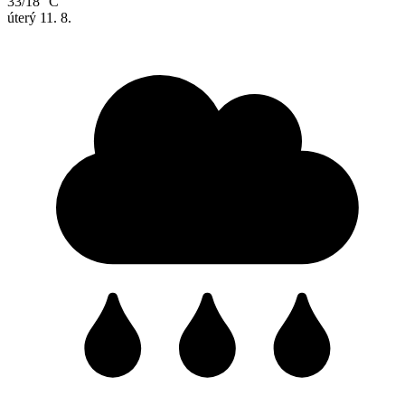
33/18 °C
úterý
11. 8.