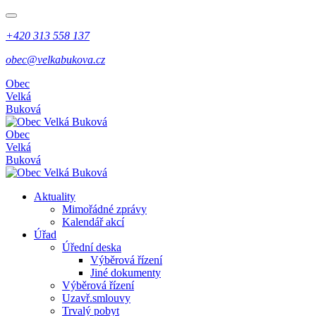
+420 313 558 137
obec@velkabukova.cz
Obec
Velká
Buková
Obec
Velká
Buková
Aktuality
Mimořádné zprávy
Kalendář akcí
Úřad
Úřední deska
Výběrová řízení
Jiné dokumenty
Výběrová řízení
Uzavř.smlouvy
Trvalý pobyt