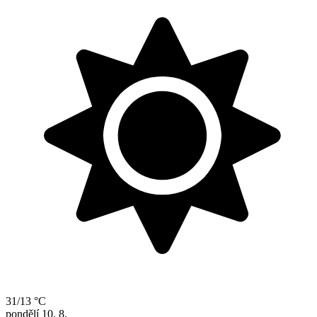
31/13 °C
pondělí
10. 8.