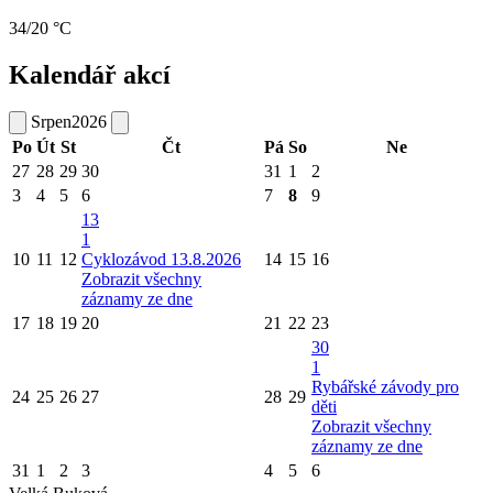
34/20 °C
Kalendář akcí
Srpen
2026
Po
Út
St
Čt
Pá
So
Ne
27
28
29
30
31
1
2
3
4
5
6
7
8
9
13
1
10
11
12
Cyklozávod 13.8.2026
14
15
16
Zobrazit všechny
záznamy ze dne
17
18
19
20
21
22
23
30
1
Rybářské závody pro
24
25
26
27
28
29
děti
Zobrazit všechny
záznamy ze dne
31
1
2
3
4
5
6