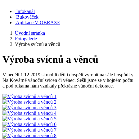
Infokanál
Bukováček
Aplikace V OBRAZE
Úvodní stránka
Fotogalerie
Výroba svícnů a věnců
Výroba svícnů a věnců
V neděli 1.12.2019 si mohli děti i dospělí vyrobit na sále hospůdky
Na Kovárně vánoční svícen či věnec. Sešli jsme se v hojném počtu
a pod rukama nám vznikaly překrásné vánoční dekorace.