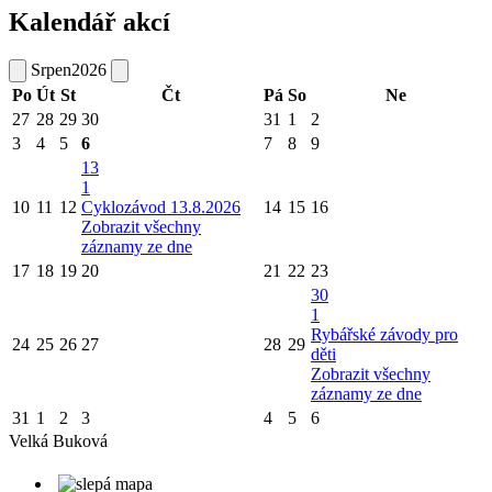
Kalendář akcí
Srpen
2026
Po
Út
St
Čt
Pá
So
Ne
27
28
29
30
31
1
2
3
4
5
6
7
8
9
13
1
10
11
12
Cyklozávod 13.8.2026
14
15
16
Zobrazit všechny
záznamy ze dne
17
18
19
20
21
22
23
30
1
Rybářské závody pro
24
25
26
27
28
29
děti
Zobrazit všechny
záznamy ze dne
31
1
2
3
4
5
6
Velká
Buková