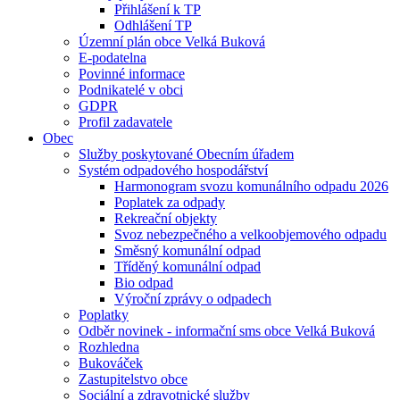
Přihlášení k TP
Odhlášení TP
Územní plán obce Velká Buková
E-podatelna
Povinné informace
Podnikatelé v obci
GDPR
Profil zadavatele
Obec
Služby poskytované Obecním úřadem
Systém odpadového hospodářství
Harmonogram svozu komunálního odpadu 2026
Poplatek za odpady
Rekreační objekty
Svoz nebezpečného a velkoobjemového odpadu
Směsný komunální odpad
Tříděný komunální odpad
Bio odpad
Výroční zprávy o odpadech
Poplatky
Odběr novinek - informační sms obce Velká Buková
Rozhledna
Bukováček
Zastupitelstvo obce
Sociální a zdravotnické služby