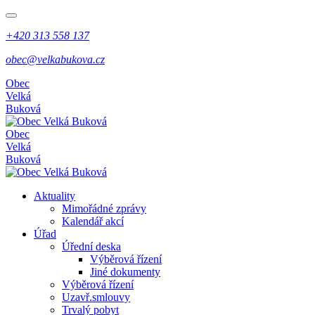
+420 313 558 137
obec@velkabukova.cz
Obec
Velká
Buková
Obec
Velká
Buková
Aktuality
Mimořádné zprávy
Kalendář akcí
Úřad
Úřední deska
Výběrová řízení
Jiné dokumenty
Výběrová řízení
Uzavř.smlouvy
Trvalý pobyt